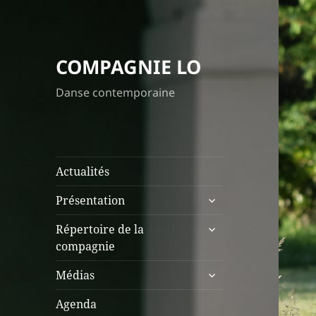
COMPAGNIE LO
Danse contemporaine
Actualités
ouvrir
Présentation
le
ouvrir
sous-
Répertoire de la
le
menu
compagnie
sous-
ouvrir
menu
Médias
le
sous-
Agenda