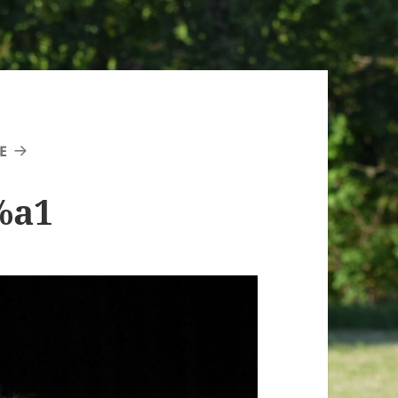
E
%a1