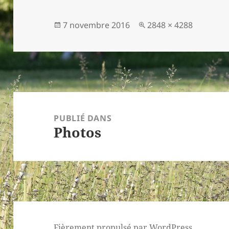
Publié
Taille
7 novembre 2016
2848 × 4288
le
réelle
Navigation
de
PUBLIÉ DANS
Photos
l’article
Fièrement propulsé par WordPress