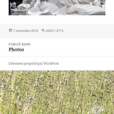
Publié
Taille
7 novembre 2016
3692 × 2713
le
réelle
Navigation
PUBLIÉ DANS
de
Photos
l’article
Fièrement propulsé par WordPress