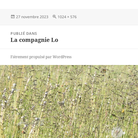
Publié
Taille
27 novembre 2023
1024 × 576
le
réelle
Navigation
PUBLIÉ DANS
de
La compagnie Lo
l’article
Fièrement propulsé par WordPress