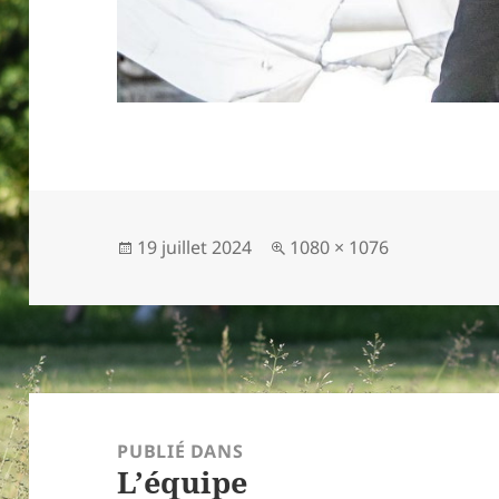
Publié
Taille
19 juillet 2024
1080 × 1076
le
réelle
Navigation
de
PUBLIÉ DANS
L’équipe
l’article