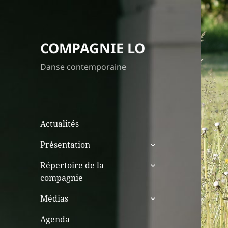
COMPAGNIE LO
Danse contemporaine
Actualités
ouvrir
Présentation
le
ouvrir
sous-
Répertoire de la
le
menu
compagnie
sous-
ouvrir
menu
Médias
le
sous-
Agenda