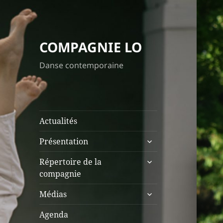
COMPAGNIE LO
Danse contemporaine
Actualités
ouvrir
Présentation
le
ouvrir
sous-
Répertoire de la
le
menu
compagnie
sous-
ouvrir
menu
Médias
le
sous-
Agenda