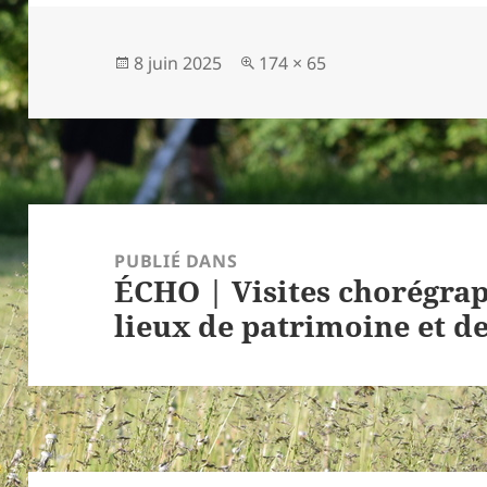
Publié
Taille
8 juin 2025
174 × 65
le
réelle
Navigation
de
PUBLIÉ DANS
ÉCHO | Visites chorégra
l’article
lieux de patrimoine et de