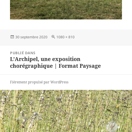
Publié
Taille
30 septembre 2020
1080 × 810
le
réelle
Navigation
PUBLIÉ DANS
de
L’Archipel, une exposition
l’article
chorégraphique | Format Paysage
Fièrement propulsé par WordPress